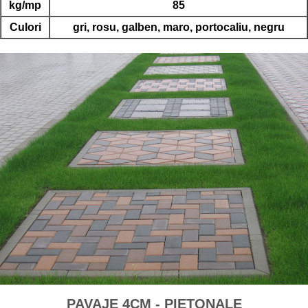
kg/mp
85
Culori
gri, rosu, galben, maro, portocaliu, negru
PAVAJE 4CM - PIETONALE