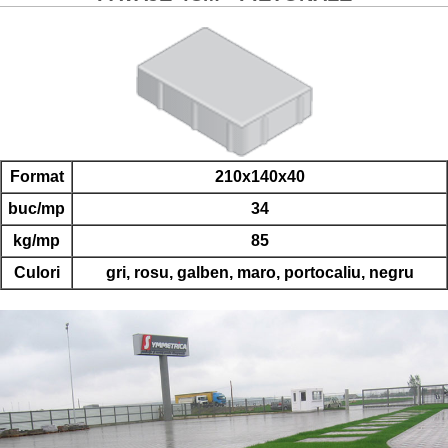
Format
210x140x40
buc/mp
34
kg/mp
85
Culori
gri, rosu, galben, maro, portocaliu, negru